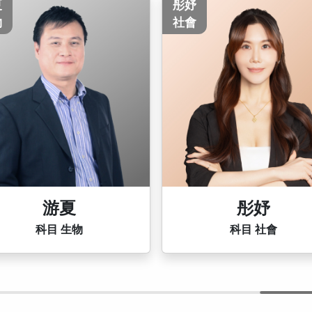
妤
王宇
會
化學
彤妤
王宇
科目 社會
科目 化學