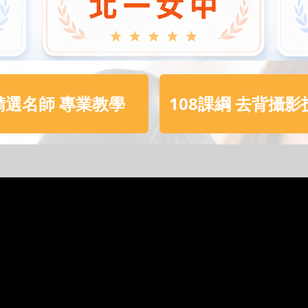
精選名師
專業教學
108課綱
去背攝影