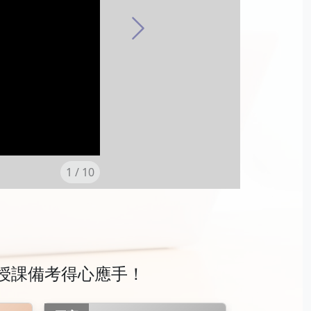
Next
1
/ 10
授課備考得心應手！