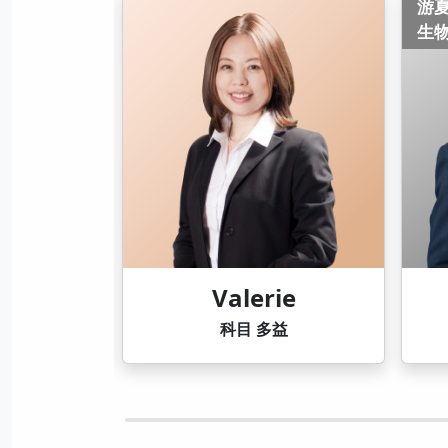
游夏
彤
生物
社
ie
游夏
益
科目 生物