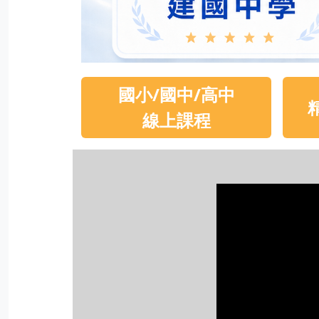
國小
/
國中
/
高中
線上課程