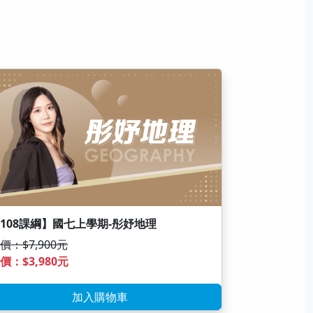
108課綱】國七上學期-彤妤地理
價：$7,900元
價：$3,980元
加入購物車