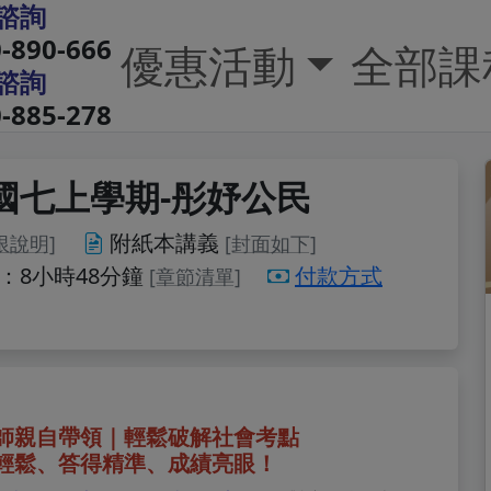
諮詢
-890-666
優惠活動
全部課
諮詢
-885-278
】國七上學期-彤妤公民
附紙本講義
限說明]
[封面如下]
：
8小時48分鐘
付款方式
[章節清單]
師親自帶領｜輕鬆破解社會考點
輕鬆、答得精準、成績亮眼！