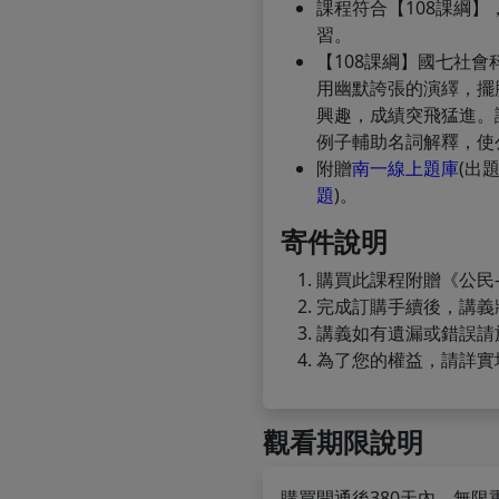
課程符合【108課綱】
習。
【108課綱】國七社
用幽默誇張的演繹，擺
興趣，成績突飛猛進。
例子輔助名詞解釋，使
附贈
南一線上題庫
(出
題
)。
寄件說明
購買此課程附贈《公民-
完成訂購手續後，講義
講義如有遺漏或錯誤請
為了您的權益，請詳實
觀看期限說明
購買開通後380天內，無限