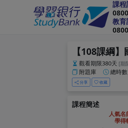
課程
0800
教育
0800
【108課綱
觀看期限380天
[期
附題庫
總時數
分享
收藏
課程簡述
人氣名
學得