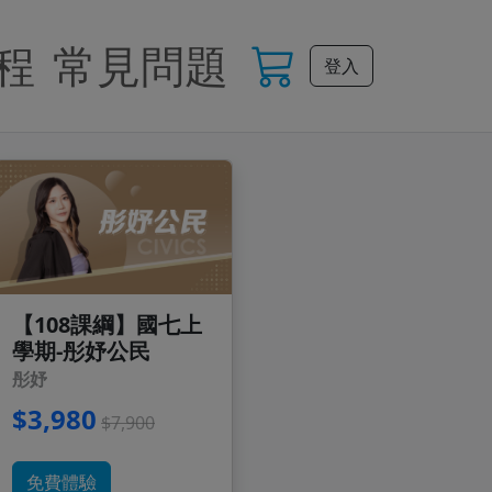
程
常見問題
登入
【108課綱】國七上
學期-彤妤公民
彤妤
$3,980
$7,900
免費體驗