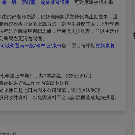
，
南一版、康軒版、翰林版皆適用
，可對應學校版本學
會科由彤妤老師授課，彤妤老師將課文轉化為生動故事，運
脫傳統死板抄寫的上課方式，讓學生身歷其境，提升學習
課程結合圖像與邏輯思維，串連歷史與地理，並以生活化
公民觀念更清楚易懂。
題
可以勾選南一版/翰林版/康軒
版，題目每學期
更新素養
七年級上學期》，共1本講義。(價值220元)
將於約3–7個工作天內寄出並送達。
於收件日起七日內與本公司聯繫，逾期無法受理。
填寫收件資料，以免因資料不全或錯誤而造成無法投遞。
重複觀看